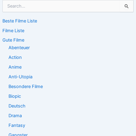
S
u
c
Beste Filme Liste
h
e
Filme Liste
n
n
Gute Filme
a
Abenteuer
c
Action
h
:
Anime
Anti-Utopia
Besondere Filme
Biopic
Deutsch
Drama
Fantasy
Gangster