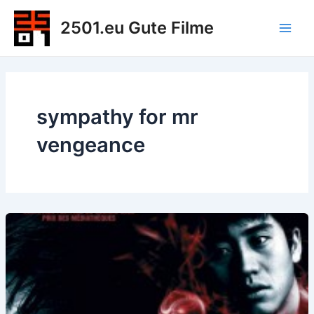
Zum
2501.eu Gute Filme
Inhalt
Main
springen
Men
sympathy for mr
vengeance