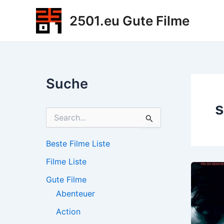
Zum
2501.eu Gute Filme
Inhalt
springen
Suche
s
S
u
c
h
Beste Filme Liste
e
Filme Liste
n
n
Gute Filme
a
c
Abenteuer
h
Action
: