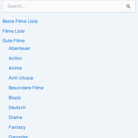
S
u
c
Beste Filme Liste
h
e
Filme Liste
n
n
Gute Filme
a
Abenteuer
c
Action
h
:
Anime
Anti-Utopia
Besondere Filme
Biopic
Deutsch
Drama
Fantasy
Gangster