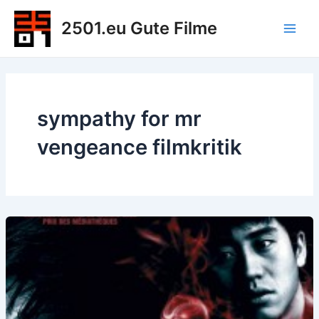
Zum
2501.eu Gute Filme
Inhalt
Main
springen
Men
sympathy for mr
vengeance filmkritik