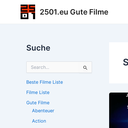
Zum
2501.eu Gute Filme
Inhalt
springen
Suche
S
S
u
c
h
Beste Filme Liste
e
Filme Liste
n
n
Gute Filme
a
c
Abenteuer
h
Action
: