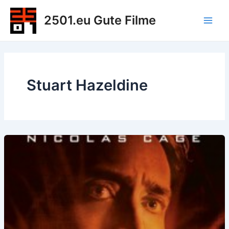
Zum
2501.eu Gute Filme
Inhalt
Main
springen
Men
Stuart Hazeldine