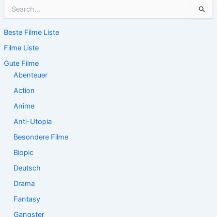
S
u
c
Beste Filme Liste
h
e
Filme Liste
n
n
Gute Filme
a
Abenteuer
c
Action
h
:
Anime
Anti-Utopia
Besondere Filme
Biopic
Deutsch
Drama
Fantasy
Gangster