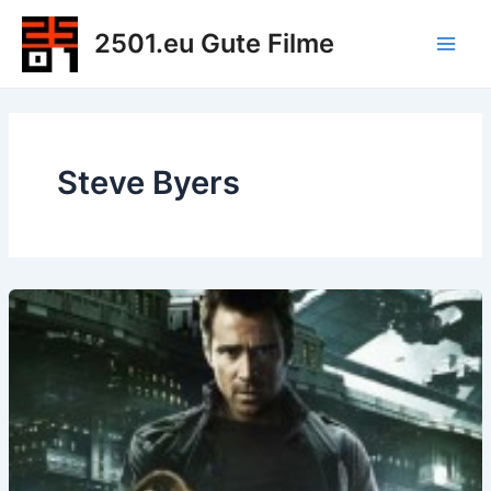
Zum
2501.eu Gute Filme
Inhalt
Main
springen
Men
Steve Byers