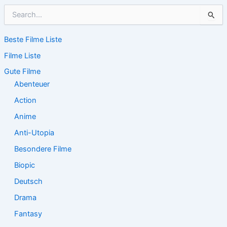
S
u
c
Beste Filme Liste
h
e
Filme Liste
n
n
Gute Filme
a
Abenteuer
c
Action
h
:
Anime
Anti-Utopia
Besondere Filme
Biopic
Deutsch
Drama
Fantasy