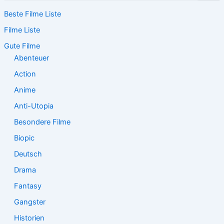
c
Beste Filme Liste
h
e
Filme Liste
n
n
Gute Filme
a
Abenteuer
c
Action
h
:
Anime
Anti-Utopia
Besondere Filme
Biopic
Deutsch
Drama
Fantasy
Gangster
Historien