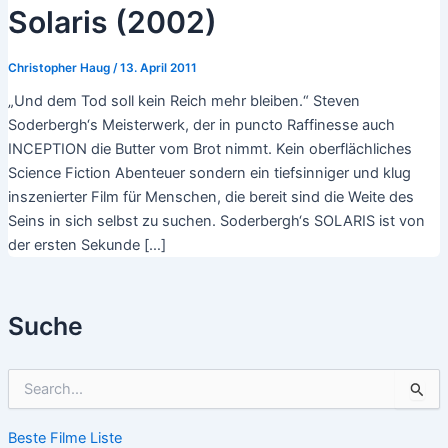
Solaris (2002)
Christopher Haug
/
13. April 2011
„Und dem Tod soll kein Reich mehr bleiben.“ Steven
Soderbergh‘s Meisterwerk, der in puncto Raffinesse auch
INCEPTION die Butter vom Brot nimmt. Kein oberflächliches
Science Fiction Abenteuer sondern ein tiefsinniger und klug
inszenierter Film für Menschen, die bereit sind die Weite des
Seins in sich selbst zu suchen. Soderbergh‘s SOLARIS ist von
der ersten Sekunde […]
Suche
S
u
c
Beste Filme Liste
h