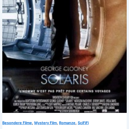
,
,
,
Besondere Filme
Mystery Film
Romanze
SciFiFi