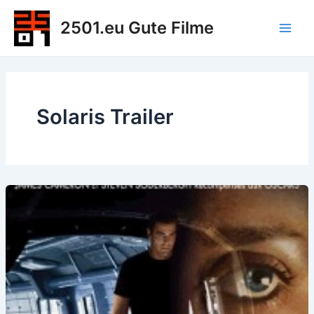
Zum
2501.eu Gute Filme
Inhalt
Main
springen
Men
Solaris Trailer