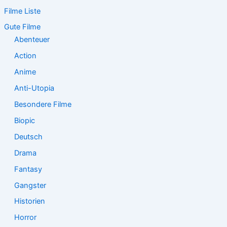
e
Filme Liste
n
n
Gute Filme
a
Abenteuer
c
Action
h
:
Anime
Anti-Utopia
Besondere Filme
Biopic
Deutsch
Drama
Fantasy
Gangster
Historien
Horror