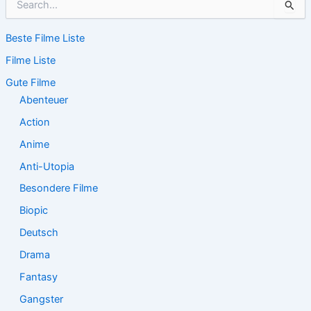
u
c
Beste Filme Liste
h
e
Filme Liste
n
n
Gute Filme
a
Abenteuer
c
Action
h
:
Anime
Anti-Utopia
Besondere Filme
Biopic
Deutsch
Drama
Fantasy
Gangster