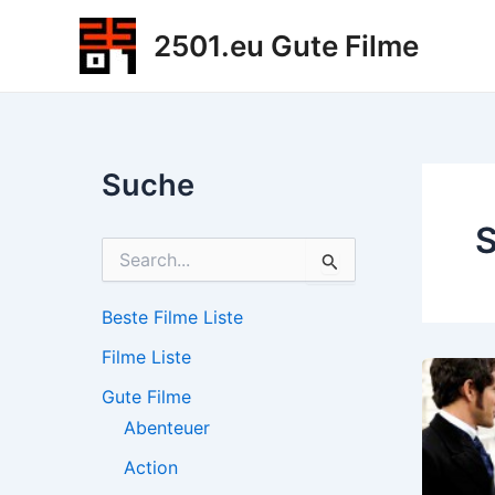
Zum
2501.eu Gute Filme
Inhalt
springen
Suche
S
S
u
c
h
Beste Filme Liste
e
Filme Liste
n
n
Gute Filme
a
c
Abenteuer
h
Action
: