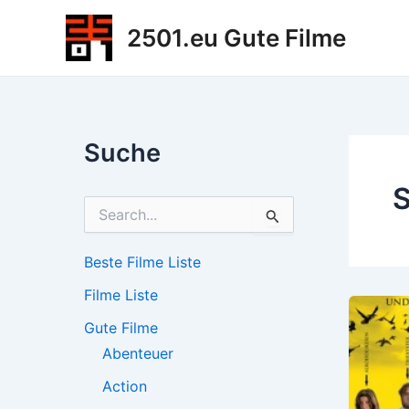
Zum
2501.eu Gute Filme
Inhalt
springen
Suche
S
S
u
c
h
Beste Filme Liste
e
Filme Liste
n
n
Gute Filme
a
c
Abenteuer
h
Action
: