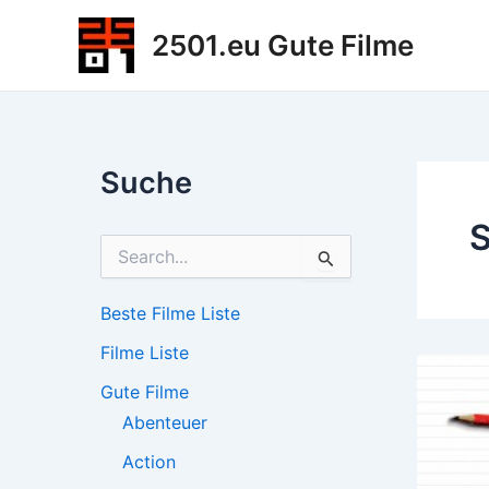
Zum
2501.eu Gute Filme
Inhalt
springen
Suche
S
S
u
c
h
Beste Filme Liste
e
Filme Liste
n
n
Gute Filme
a
c
Abenteuer
h
Action
: