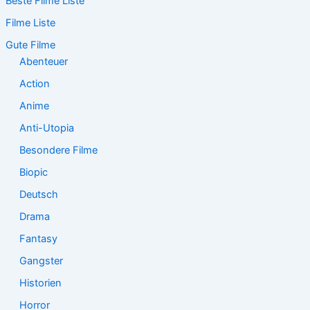
Beste Filme Liste
h
e
Filme Liste
n
n
Gute Filme
a
Abenteuer
c
Action
h
:
Anime
Anti-Utopia
Besondere Filme
Biopic
Deutsch
Drama
Fantasy
Gangster
Historien
Horror