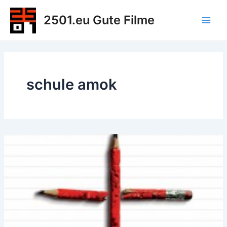
Zum
2501.eu Gute Filme
Inhalt
Main
springen
Men
schule amok