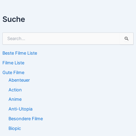
Suche
S
u
c
Beste Filme Liste
h
e
Filme Liste
n
n
Gute Filme
a
Abenteuer
c
Action
h
:
Anime
Anti-Utopia
Besondere Filme
Biopic