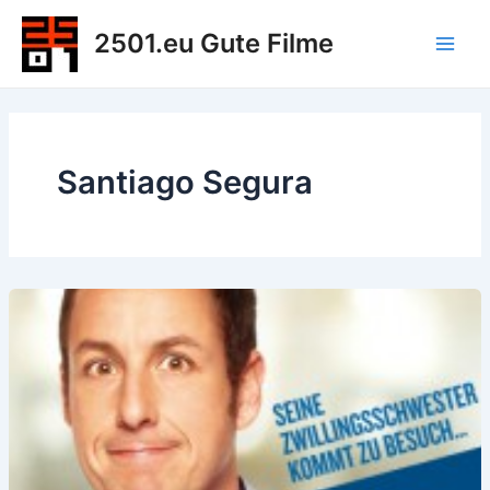
Zum
2501.eu Gute Filme
Inhalt
Main
springen
Men
Santiago Segura