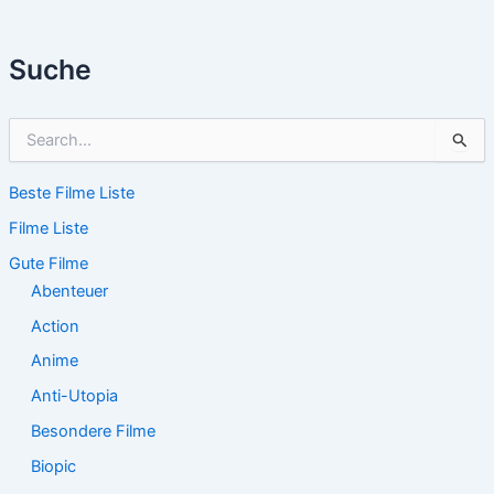
Suche
S
u
c
Beste Filme Liste
h
e
Filme Liste
n
n
Gute Filme
a
Abenteuer
c
Action
h
:
Anime
Anti-Utopia
Besondere Filme
Biopic