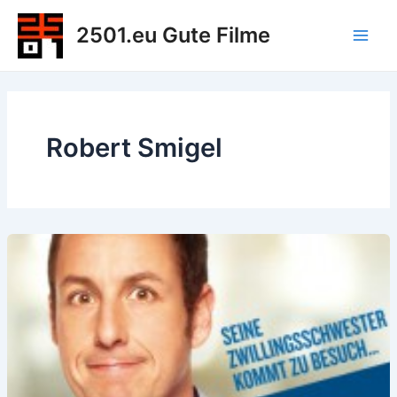
Zum
2501.eu Gute Filme
Inhalt
Main
springen
Men
Robert Smigel