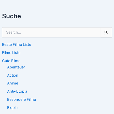
Suche
S
u
c
Beste Filme Liste
h
e
Filme Liste
n
n
Gute Filme
a
Abenteuer
c
Action
h
:
Anime
Anti-Utopia
Besondere Filme
Biopic