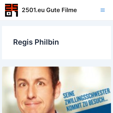
Zum
2501.eu Gute Filme
Inhalt
Main
springen
Men
Regis Philbin