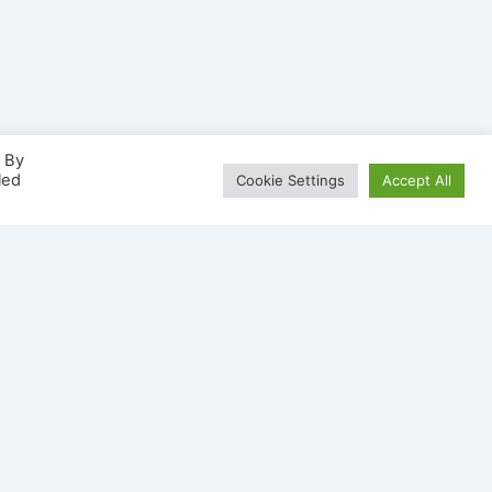
. By
led
Cookie Settings
Accept All