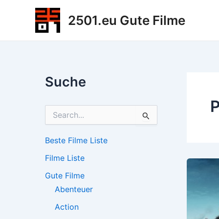
Zum
2501.eu Gute Filme
Inhalt
springen
Suche
P
S
u
c
h
Beste Filme Liste
e
Filme Liste
n
n
Gute Filme
a
c
Abenteuer
h
Action
: