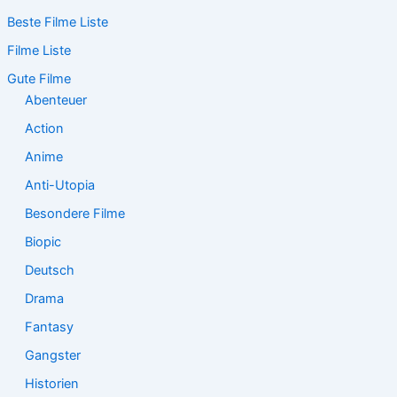
c
Beste Filme Liste
h
e
Filme Liste
n
n
Gute Filme
a
Abenteuer
c
Action
h
:
Anime
Anti-Utopia
Besondere Filme
Biopic
Deutsch
Drama
Fantasy
Gangster
Historien