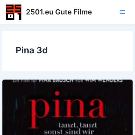
Zum
2501.eu Gute Filme
Inhalt
Main
springen
Men
Pina 3d