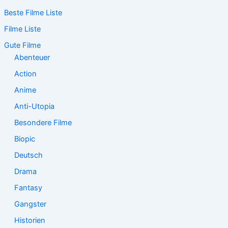
c
Beste Filme Liste
h
e
Filme Liste
n
n
Gute Filme
a
Abenteuer
c
Action
h
:
Anime
Anti-Utopia
Besondere Filme
Biopic
Deutsch
Drama
Fantasy
Gangster
Historien