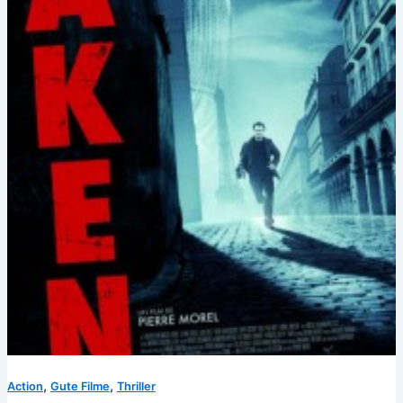
,
,
Action
Gute Filme
Thriller