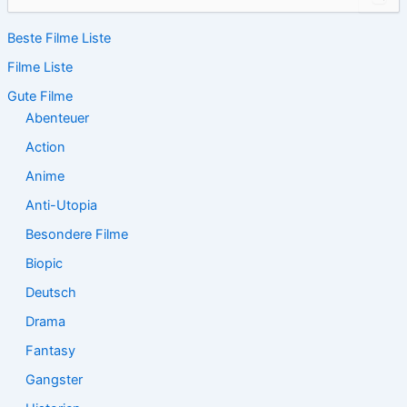
u
c
Beste Filme Liste
h
e
Filme Liste
n
n
Gute Filme
a
Abenteuer
c
Action
h
:
Anime
Anti-Utopia
Besondere Filme
Biopic
Deutsch
Drama
Fantasy
Gangster