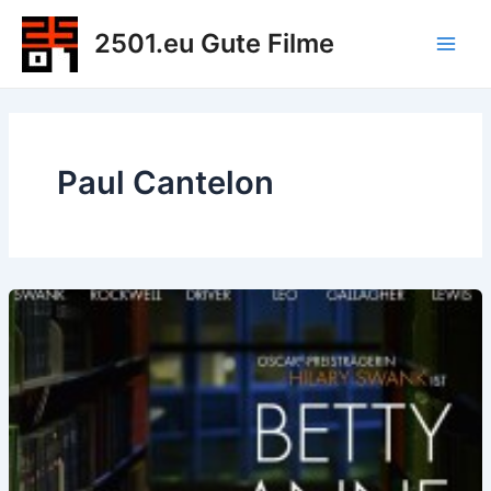
Zum
2501.eu Gute Filme
Inhalt
Main
springen
Men
Paul Cantelon