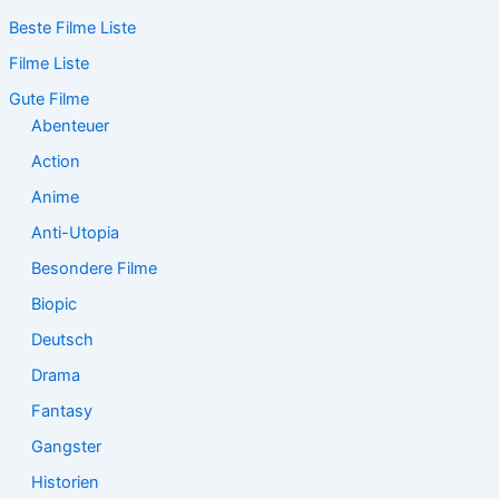
c
Beste Filme Liste
h
e
Filme Liste
n
n
Gute Filme
a
Abenteuer
c
Action
h
:
Anime
Anti-Utopia
Besondere Filme
Biopic
Deutsch
Drama
Fantasy
Gangster
Historien