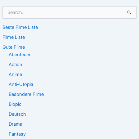
S
u
c
Beste Filme Liste
h
e
Filme Liste
n
n
Gute Filme
a
Abenteuer
c
Action
h
:
Anime
Anti-Utopia
Besondere Filme
Biopic
Deutsch
Drama
Fantasy