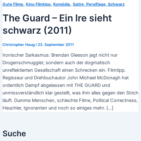
,
,
,
Gute Filme
Kino Filmtipp
Komödie
Satire, Persiflage, Schwarz
The Guard – Ein Ire sieht
schwarz (2011)
Christopher Haug
/
23. September 2011
Ironischer Sarkasmus: Brendan Gleeson jagt nicht nur
Drogenschmuggler, sondern auch der dogmatisch
unreflektierten Gesellschaft einen Schrecken ein. Filmtipp.
Regisseur und Drehbuchautor John Michael McDonagh hat
ordentlich Dampf abgelassen mit THE GUARD und
unmissverständlich klar gestellt, was ihm alles gegen den Strich
läuft. Dumme Menschen, schlechte Filme, Political Correctness,
Heuchler, Ignoranten und noch so einiges mehr. […]
Suche