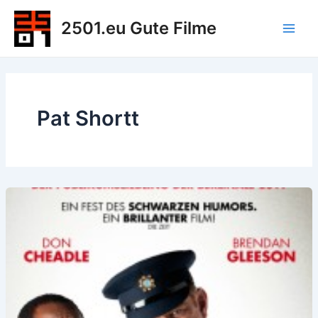
Zum
2501.eu Gute Filme
Inhalt
Main
springen
Men
Pat Shortt