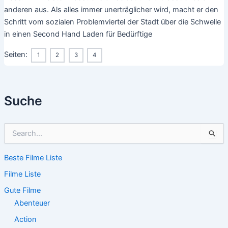
anderen aus. Als alles immer unerträglicher wird, macht er den
Schritt vom sozialen Problemviertel der Stadt über die Schwelle
in einen Second Hand Laden für Bedürftige
Seiten:
1
2
3
4
Suche
S
u
c
Beste Filme Liste
h
e
Filme Liste
n
n
Gute Filme
a
Abenteuer
c
Action
h