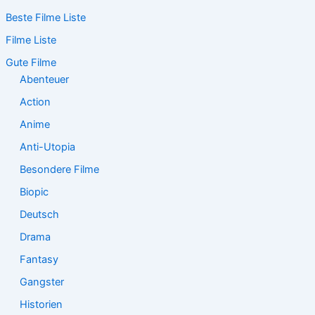
c
Beste Filme Liste
h
e
Filme Liste
n
n
Gute Filme
a
Abenteuer
c
Action
h
:
Anime
Anti-Utopia
Besondere Filme
Biopic
Deutsch
Drama
Fantasy
Gangster
Historien