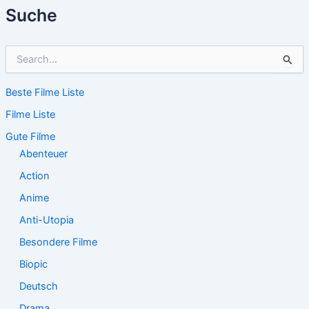
Suche
S
u
c
Beste Filme Liste
h
e
Filme Liste
n
n
Gute Filme
a
Abenteuer
c
Action
h
:
Anime
Anti-Utopia
Besondere Filme
Biopic
Deutsch
Drama