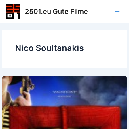
Zum
2501.eu Gute Filme
Inhalt
Main
springen
Men
Nico Soultanakis