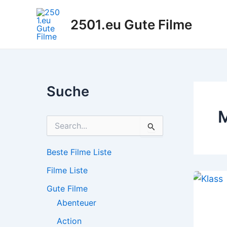
Zum
Inhalt
2501.eu Gute Filme
springen
Suche
M
S
u
c
h
Beste Filme Liste
e
Filme Liste
n
n
Gute Filme
a
c
Abenteuer
h
Action
: