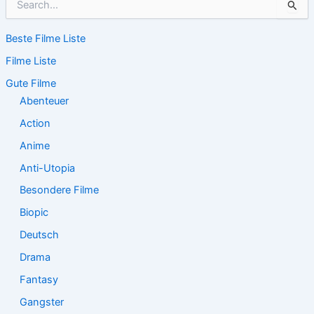
u
c
Beste Filme Liste
h
e
Filme Liste
n
n
Gute Filme
a
Abenteuer
c
Action
h
:
Anime
Anti-Utopia
Besondere Filme
Biopic
Deutsch
Drama
Fantasy
Gangster