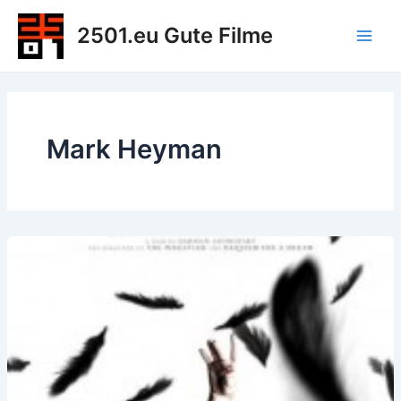
Zum
2501.eu Gute Filme
Inhalt
Main
springen
Men
Mark Heyman