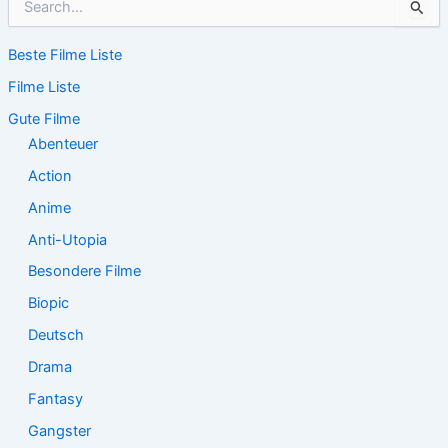
u
c
Beste Filme Liste
h
e
Filme Liste
n
n
Gute Filme
a
Abenteuer
c
Action
h
:
Anime
Anti-Utopia
Besondere Filme
Biopic
Deutsch
Drama
Fantasy
Gangster