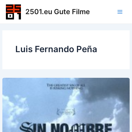
Zum
2501.eu Gute Filme
Inhalt
Main
springen
Men
Luis Fernando Peña