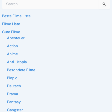
S
u
c
Beste Filme Liste
h
e
Filme Liste
n
n
Gute Filme
a
Abenteuer
c
Action
h
:
Anime
Anti-Utopia
Besondere Filme
Biopic
Deutsch
Drama
Fantasy
Gangster