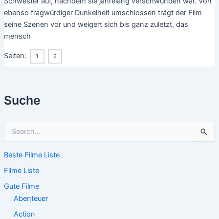
Schwester auf, nachdem sie jahrelang verschwunden war. Von
ebenso fragwürdiger Dunkelheit umschlossen trägt der Film
seine Szenen vor und weigert sich bis ganz zuletzt, das
mensch
Seiten:
1
2
Suche
S
u
c
Beste Filme Liste
h
e
Filme Liste
n
n
Gute Filme
a
Abenteuer
c
Action
h