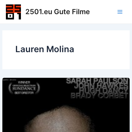
Zum
2501.eu Gute Filme
Inhalt
Main
springen
Men
Lauren Molina