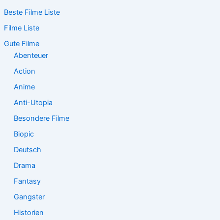
c
Beste Filme Liste
h
e
Filme Liste
n
n
Gute Filme
a
Abenteuer
c
Action
h
:
Anime
Anti-Utopia
Besondere Filme
Biopic
Deutsch
Drama
Fantasy
Gangster
Historien