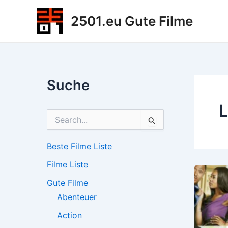
Zum
2501.eu Gute Filme
Inhalt
springen
Suche
L
S
u
c
h
Beste Filme Liste
e
Filme Liste
n
n
Gute Filme
a
c
Abenteuer
h
Action
: