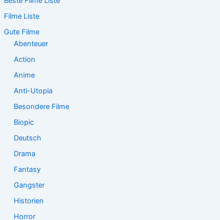
Beste Filme Liste
h
e
Filme Liste
n
n
Gute Filme
a
Abenteuer
c
Action
h
:
Anime
Anti-Utopia
Besondere Filme
Biopic
Deutsch
Drama
Fantasy
Gangster
Historien
Horror