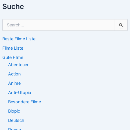
Suche
S
u
c
Beste Filme Liste
h
e
Filme Liste
n
n
Gute Filme
a
Abenteuer
c
Action
h
:
Anime
Anti-Utopia
Besondere Filme
Biopic
Deutsch
Drama