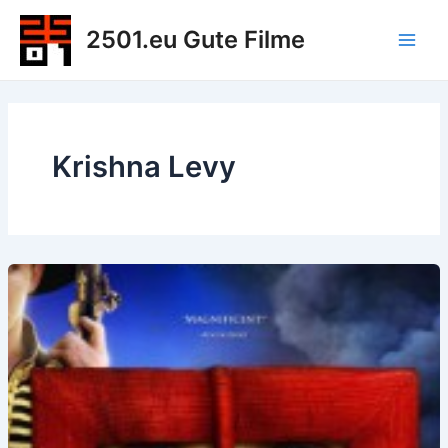
Zum
2501.eu Gute Filme
Inhalt
Main
springen
Men
Krishna Levy