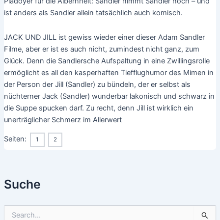
Plädoyer für die Albernheit: Sandler nimmt Sandler hoch – und
ist anders als Sandler allein tatsächlich auch komisch.
JACK UND JILL ist gewiss wieder einer dieser Adam Sandler
Filme, aber er ist es auch nicht, zumindest nicht ganz, zum
Glück. Denn die Sandlersche Aufspaltung in eine Zwillingsrolle
ermöglicht es all den kasperhaften Tiefflughumor des Mimen in
der Person der Jill (Sandler) zu bündeln, der er selbst als
nüchterner Jack (Sandler) wunderbar lakonisch und schwarz in
die Suppe spucken darf. Zu recht, denn Jill ist wirklich ein
unerträglicher Schmerz im Allerwert
Seiten:
1
2
Suche
S
u