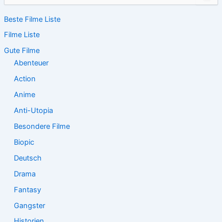
c
Beste Filme Liste
h
e
Filme Liste
n
n
Gute Filme
a
Abenteuer
c
Action
h
:
Anime
Anti-Utopia
Besondere Filme
Biopic
Deutsch
Drama
Fantasy
Gangster
Historien