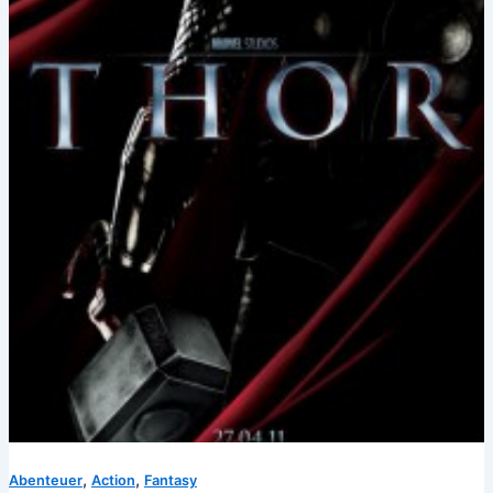
,
,
Abenteuer
Action
Fantasy