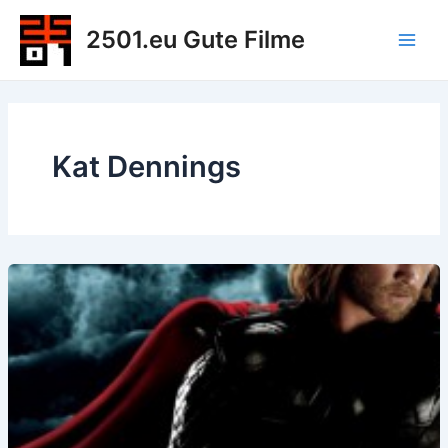
Zum
2501.eu Gute Filme
Inhalt
Main
springen
Men
Kat Dennings