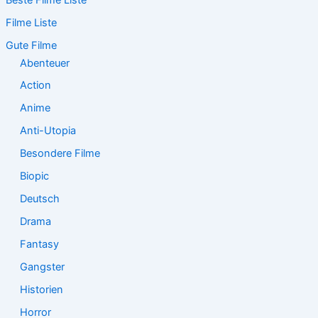
Beste Filme Liste
h
e
Filme Liste
n
n
Gute Filme
a
Abenteuer
c
Action
h
:
Anime
Anti-Utopia
Besondere Filme
Biopic
Deutsch
Drama
Fantasy
Gangster
Historien
Horror