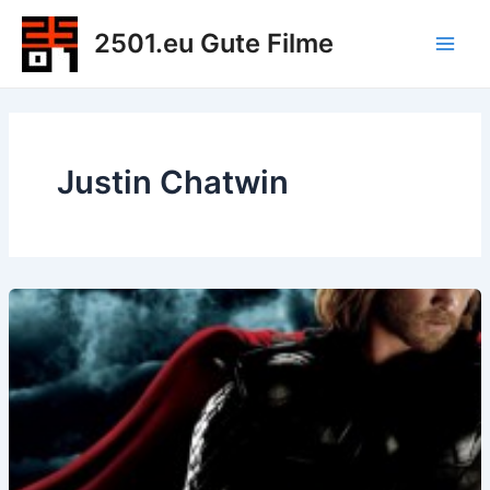
Zum
2501.eu Gute Filme
Inhalt
Main
springen
Men
Justin Chatwin