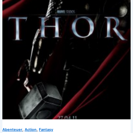
,
,
Abenteuer
Action
Fantasy