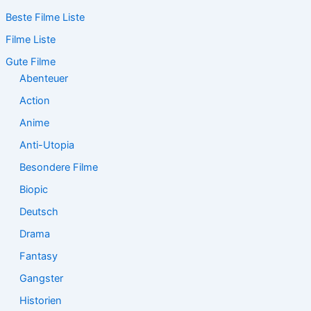
c
Beste Filme Liste
h
e
Filme Liste
n
n
Gute Filme
a
Abenteuer
c
Action
h
:
Anime
Anti-Utopia
Besondere Filme
Biopic
Deutsch
Drama
Fantasy
Gangster
Historien