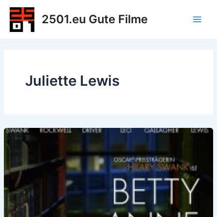
Zum
2501.eu Gute Filme
Inhalt
Main
springen
Men
Juliette Lewis