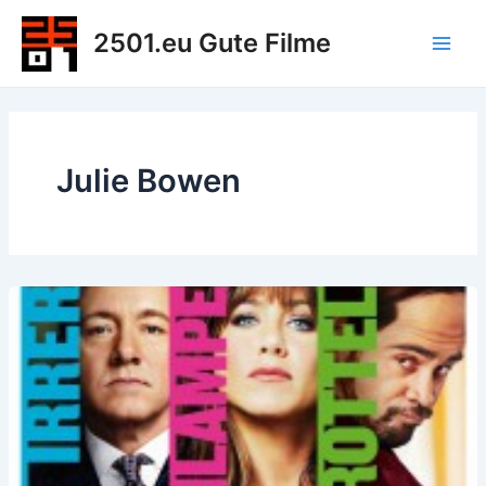
Zum
2501.eu Gute Filme
Inhalt
Main
springen
Men
Julie Bowen