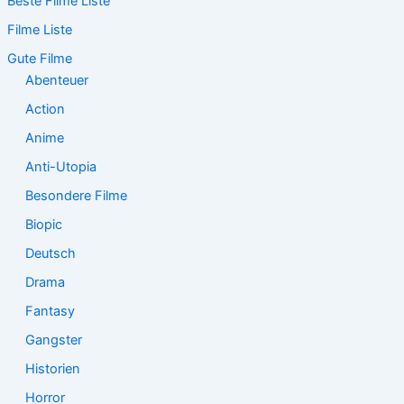
Beste Filme Liste
h
e
Filme Liste
n
n
Gute Filme
a
Abenteuer
c
Action
h
:
Anime
Anti-Utopia
Besondere Filme
Biopic
Deutsch
Drama
Fantasy
Gangster
Historien
Horror