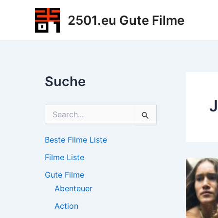
Zum
2501.eu Gute Filme
Inhalt
springen
Suche
J
S
u
c
h
Beste Filme Liste
e
Filme Liste
n
n
Gute Filme
a
c
Abenteuer
h
Action
: