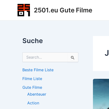
Zum
2501.eu Gute Filme
Inhalt
springen
Suche
J
S
u
c
h
Beste Filme Liste
e
Filme Liste
n
n
Gute Filme
a
c
Abenteuer
h
Action
: