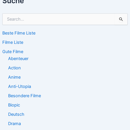
Suche
S
u
c
Beste Filme Liste
h
e
Filme Liste
n
n
Gute Filme
a
Abenteuer
c
Action
h
:
Anime
Anti-Utopia
Besondere Filme
Biopic
Deutsch
Drama