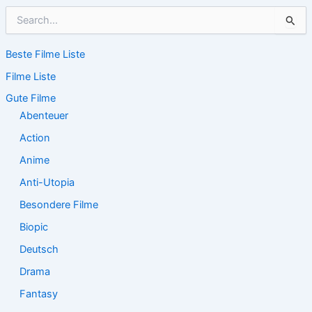
S
u
c
Beste Filme Liste
h
e
Filme Liste
n
n
Gute Filme
a
Abenteuer
c
Action
h
:
Anime
Anti-Utopia
Besondere Filme
Biopic
Deutsch
Drama
Fantasy