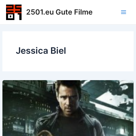
Zum
2501.eu Gute Filme
Inhalt
Main
springen
Men
Jessica Biel