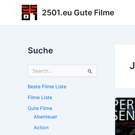
Zum
2501.eu Gute Filme
Inhalt
springen
Suche
S
u
c
h
Beste Filme Liste
e
Filme Liste
n
n
Gute Filme
a
c
Abenteuer
h
Action
: