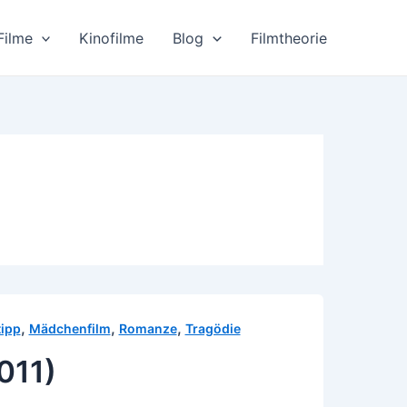
Filme
Kinofilme
Blog
Filmtheorie
,
,
,
tipp
Mädchenfilm
Romanze
Tragödie
011)