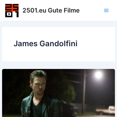
Zum
2501.eu Gute Filme
Inhalt
Main
springen
Men
James Gandolfini