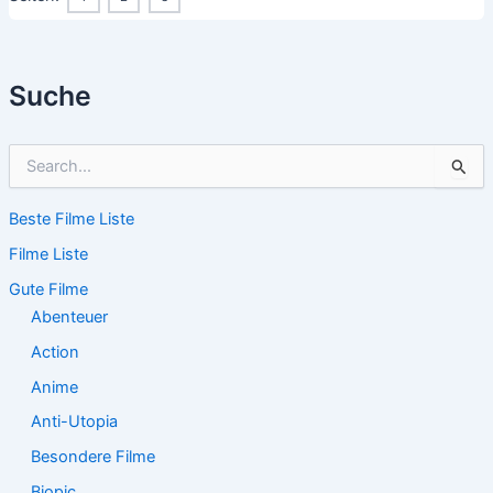
Suche
S
u
c
Beste Filme Liste
h
e
Filme Liste
n
n
Gute Filme
a
Abenteuer
c
Action
h
:
Anime
Anti-Utopia
Besondere Filme
Biopic