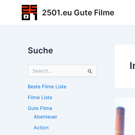
Zum
2501.eu Gute Filme
Inhalt
springen
Suche
I
S
u
c
h
Beste Filme Liste
e
Filme Liste
n
n
Gute Filme
a
c
Abenteuer
h
Action
: