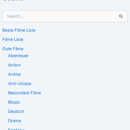
S
u
c
Beste Filme Liste
h
e
Filme Liste
n
n
Gute Filme
a
Abenteuer
c
Action
h
:
Anime
Anti-Utopia
Besondere Filme
Biopic
Deutsch
Drama
Fantasy