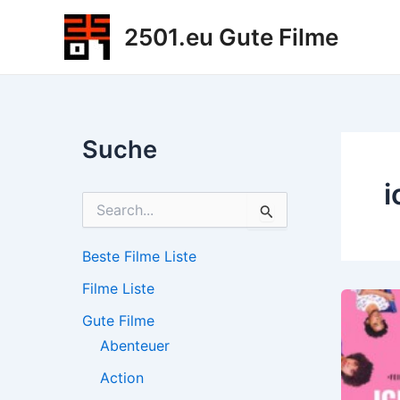
Zum
2501.eu Gute Filme
Inhalt
springen
Suche
i
S
u
c
h
Beste Filme Liste
e
Filme Liste
n
n
Gute Filme
a
c
Abenteuer
h
Action
: