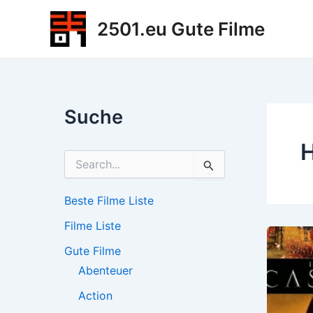
Zum
2501.eu Gute Filme
Inhalt
springen
Suche
H
S
u
c
h
Beste Filme Liste
e
Filme Liste
n
n
Gute Filme
a
c
Abenteuer
h
Action
: