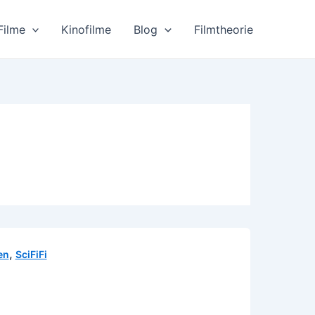
Filme
Kinofilme
Blog
Filmtheorie
,
en
SciFiFi
)