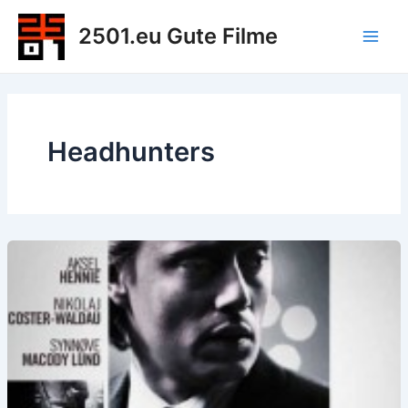
Zum
2501.eu Gute Filme
Inhalt
Main
springen
Men
Headhunters