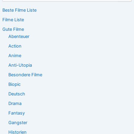
c
Beste Filme Liste
h
e
Filme Liste
n
n
Gute Filme
a
Abenteuer
c
Action
h
:
Anime
Anti-Utopia
Besondere Filme
Biopic
Deutsch
Drama
Fantasy
Gangster
Historien